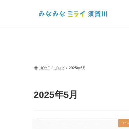
コ
ナ
ン
ビ
テ
ゲ
ン
ー
ツ
シ
へ
ョ
ス
ン
キ
に
ッ
移
プ
動
HOME
ブログ
2025年5月
2025年5月
イベ