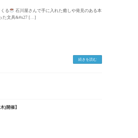
てくる
石川屋さんで手に入れた癒しや発見のある本
具&#x27 […]
続きを読む
木)開催】