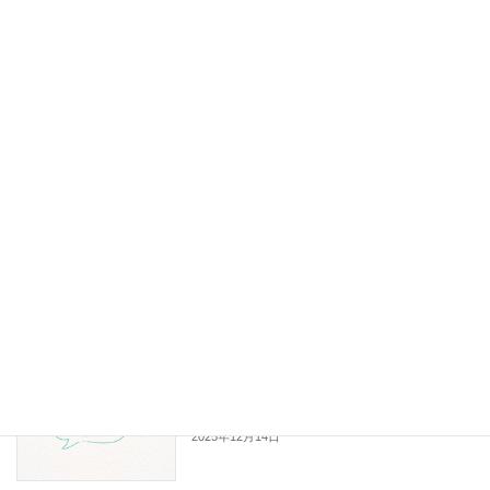
2026年3月2日
キャンバって作ろっ会 in 虎丸舎【2/25
イベント・講座
開催】
2026年1月24日
GALATA歌会☃冬【２/１５開催】
イベント・講座
2025年12月21日
確定申告がんばる会！帰ってきたクイー
イベント・講座
ンジム【1/14開催】
2025年12月14日